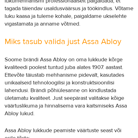
lukumehhanismi professionaalselt paigaldada, et
tagada täiendav usaldusväärsus ja töökindlus. Võtame
luku kaasa ja tuleme kohale, paigaldame ukselehte
vigastamata ja anname võtmed.
Miks tasub valida just Assa Abloy
Soome brändi Assa Abloy on oma lukkude kõrge
kvaliteedi poolest tuntud juba alates 1907. aastast.
Ettevõte täiustab mehhanisme pidevalt, kasutades
unikaalseid tehnoloogilisi ja konstruktsioonilisi
lahendusi. Brändi põhiülesanne on kindlustada
ületamatu kvaliteet. Just seepärast valitakse kõige
väärtuslikuma ja hinnalisema vara kaitsmiseks Assa
Abloy lukud.
Assa Abloy lukkude peamiste väärtuste seast või