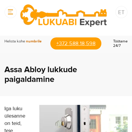
ET
Helista kohe
numbrile
Töötame
+372 588 18 598
24/7
Assa Abloy lukkude
paigaldamine
Iga luku
ülesanne
on teid,
teie