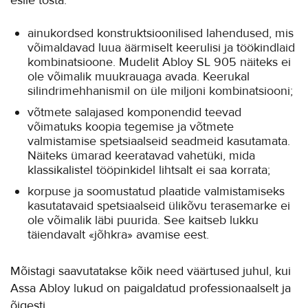
esile tõsta:
ainukordsed konstruktsioonilised lahendused, mis
võimaldavad luua äärmiselt keerulisi ja töökindlaid
kombinatsioone. Mudelit Abloy SL 905 näiteks ei
ole võimalik muukrauaga avada. Keerukal
silindrimehhanismil on üle miljoni kombinatsiooni;
võtmete salajased komponendid teevad
võimatuks koopia tegemise ja võtmete
valmistamise spetsiaalseid seadmeid kasutamata.
Näiteks ümarad keeratavad vahetüki, mida
klassikalistel tööpinkidel lihtsalt ei saa korrata;
korpuse ja soomustatud plaatide valmistamiseks
kasutatavaid spetsiaalseid ülikõvu terasemarke ei
ole võimalik läbi puurida. See kaitseb lukku
täiendavalt «jõhkra» avamise eest.
Mõistagi saavutatakse kõik need väärtused juhul, kui
Assa Abloy lukud on paigaldatud professionaalselt ja
õigesti.