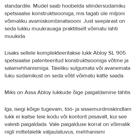
standardile. Mudel saab hoobelda silindersüdamiku
spetsiaalse konstruktsiooniga, mis tagab üle miljoni
võimaliku avamiskombinatsiooni. Just seepärast on
seda lukku muukrauaga praktiliselt võimatu lahti
muukida.
Lisaks sellele komplekteeritakse lukk Abloy SL 905
spetsiaalse patenteeritud konstruktsiooniga võtme ja
salamehhanismiga. Täieliku sulgumata või avanemata
luku südamikust on seda võtit võimatu kätte saada.
Miks on Assa Abloy lukkude õige paigaldamine tähtis
Iga, isegi kõige tugevam, töö- ja sissemurdmiskindlam
lukk ei kaitse teie kodu või kontorit piisavalt, kui see
valesti paigaldada. Vale paigalduse korral on võimalik
riigli mittetäielik väljaulatuvus, mehhanismi