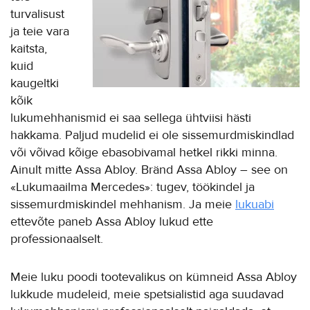
turvalisust
ja teie vara
kaitsta,
kuid
kaugeltki
kõik
lukumehhanismid ei saa sellega ühtviisi hästi
hakkama. Paljud mudelid ei ole sissemurdmiskindlad
või võivad kõige ebasobivamal hetkel rikki minna.
Ainult mitte Assa Abloy. Bränd Assa Abloy – see on
«Lukumaailma Mercedes»: tugev, töökindel ja
sissemurdmiskindel mehhanism. Ja meie
lukuabi
ettevõte paneb Assa Abloy lukud ette
professionaalselt.
Meie luku poodi tootevalikus on kümneid Assa Abloy
lukkude mudeleid, meie spetsialistid aga suudavad