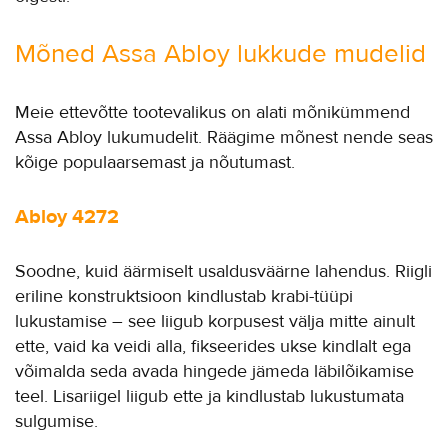
Mõned Assa Abloy lukkude mudelid
Meie ettevõtte tootevalikus on alati mõnikümmend
Assa Abloy lukumudelit. Räägime mõnest nende seas
kõige populaarsemast ja nõutumast.
Abloy 4272
Soodne, kuid äärmiselt usaldusväärne lahendus. Riigli
eriline konstruktsioon kindlustab krabi-tüüpi
lukustamise – see liigub korpusest välja mitte ainult
ette, vaid ka veidi alla, fikseerides ukse kindlalt ega
võimalda seda avada hingede jämeda läbilõikamise
teel. Lisariigel liigub ette ja kindlustab lukustumata
sulgumise.