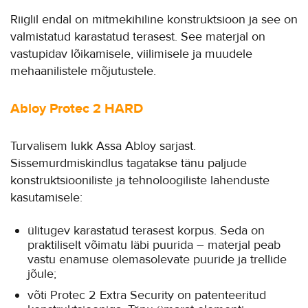
Riiglil endal on mitmekihiline konstruktsioon ja see on
valmistatud karastatud terasest. See materjal on
vastupidav lõikamisele, viilimisele ja muudele
mehaanilistele mõjutustele.
Abloy Protec 2 HARD
Turvalisem lukk Assa Abloy sarjast.
Sissemurdmiskindlus tagatakse tänu paljude
konstruktsiooniliste ja tehnoloogiliste lahenduste
kasutamisele:
ülitugev karastatud terasest korpus. Seda on
praktiliselt võimatu läbi puurida – materjal peab
vastu enamuse olemasolevate puuride ja trellide
jõule;
võti Protec 2 Extra Security on patenteeritud