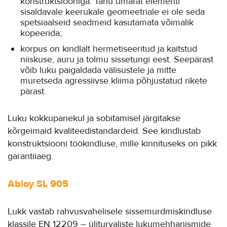
konstruktsiooniga. Tänu ümarat elementi
sisaldavale keerukale geomeetriale ei ole seda
spetsiaalseid seadmeid kasutamata võimalik
kopeerida;
korpus on kindlalt hermetiseeritud ja kaitstud
niiskuse, auru ja tolmu sissetungi eest. Seepärast
võib luku paigaldada välisustele ja mitte
muretseda agressiivse kliima põhjustatud rikete
pärast.
Luku kokkupanekul ja sobitamisel järgitakse
kõrgeimaid kvaliteedistandardeid. See kindlustab
konstruktsiooni töökindluse, mille kinnituseks on pikk
garantiiaeg.
Abloy SL 905
Lukk vastab rahvusvahelisele sissemurdmiskindluse
klassile EN 12209 – üliturvaliste lukumehhanismide