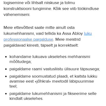
logisemine või lihtsalt niiskuse ja tolmu
konstruktsiooni tungimine. Kõik see viib töökindluse
vähenemiseni.
Meie ettevõttest saate mitte ainult osta
lukumehhanismi, vaid tellida ka Assa Abloy
luku
professionaalse paigalduse
. Meie meistrid
paigaldavad kiiresti, täpselt ja korrektselt:
kohandame lukuava ukselehes mehhanismi
mõõtudega;
paigaldame raami vastusliistu ülisuure täpsusega;
paigaldame soomustatud plaadi, et kaitsta lukku
avamise eest «jõhkral» meetodil läbipuurimise
teel;
paigaldame lukumehhanismi ja fikseerime selle
kindlalt ukselehes.