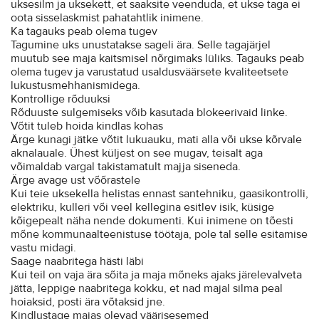
uksesilm ja uksekett, et saaksite veenduda, et ukse taga ei
oota sisselaskmist pahatahtlik inimene.
Ka tagauks peab olema tugev
Tagumine uks unustatakse sageli ära. Selle tagajärjel
muutub see maja kaitsmisel nõrgimaks lüliks. Tagauks peab
olema tugev ja varustatud usaldusväärsete kvaliteetsete
lukustusmehhanismidega.
Kontrollige rõduuksi
Rõduuste sulgemiseks võib kasutada blokeerivaid linke.
Võtit tuleb hoida kindlas kohas
Ärge kunagi jätke võtit lukuauku, mati alla või ukse kõrvale
aknalauale. Ühest küljest on see mugav, teisalt aga
võimaldab vargal takistamatult majja siseneda.
Ärge avage ust võõrastele
Kui teie uksekella helistas ennast santehniku, gaasikontrolli,
elektriku, kulleri või veel kellegina esitlev isik, küsige
kõigepealt näha nende dokumenti. Kui inimene on tõesti
mõne kommunaalteenistuse töötaja, pole tal selle esitamise
vastu midagi.
Saage naabritega hästi läbi
Kui teil on vaja ära sõita ja maja mõneks ajaks järelevalveta
jätta, leppige naabritega kokku, et nad majal silma peal
hoiaksid, posti ära võtaksid jne.
Kindlustage majas olevad väärisesemed