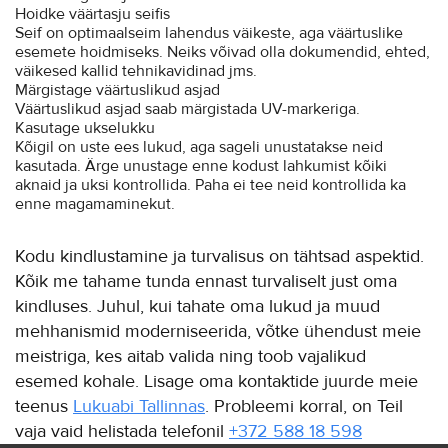
Hoidke väärtasju seifis
Seif on optimaalseim lahendus väikeste, aga väärtuslike
esemete hoidmiseks. Neiks võivad olla dokumendid, ehted,
väikesed kallid tehnikavidinad jms.
Märgistage väärtuslikud asjad
Väärtuslikud asjad saab märgistada UV-markeriga.
Kasutage ukselukku
Kõigil on uste ees lukud, aga sageli unustatakse neid
kasutada. Ärge unustage enne kodust lahkumist kõiki
aknaid ja uksi kontrollida. Paha ei tee neid kontrollida ka
enne magamaminekut.
Kodu kindlustamine ja turvalisus on tähtsad aspektid.
Kõik me tahame tunda ennast turvaliselt just oma
kindluses. Juhul, kui tahate oma lukud ja muud
mehhanismid moderniseerida, võtke ühendust meie
meistriga, kes aitab valida ning toob vajalikud
esemed kohale. Lisage oma kontaktide juurde meie
teenus
Lukuabi Tallinnas
. Probleemi korral, on Teil
vaja vaid helistada telefonil
+372 588 18 598