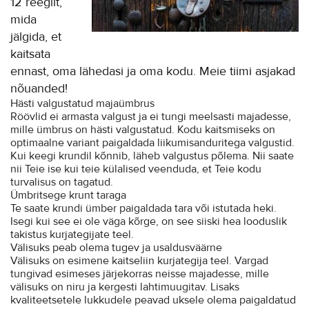
12 reeglit,
mida
jälgida, et
kaitsata
ennast, oma lähedasi ja oma kodu. Meie tiimi asjakad
nõuanded!
Hästi valgustatud majaümbrus
Röövlid ei armasta valgust ja ei tungi meelsasti majadesse,
mille ümbrus on hästi valgustatud. Kodu kaitsmiseks on
optimaalne variant paigaldada liikumisanduritega valgustid.
Kui keegi krundil kõnnib, läheb valgustus põlema. Nii saate
nii Teie ise kui teie külalised veenduda, et Teie kodu
turvalisus on tagatud.
Ümbritsege krunt taraga
Te saate krundi ümber paigaldada tara või istutada heki.
Isegi kui see ei ole väga kõrge, on see siiski hea looduslik
takistus kurjategijate teel.
Välisuks peab olema tugev ja usaldusväärne
Välisuks on esimene kaitseliin kurjategija teel. Vargad
tungivad esimeses järjekorras neisse majadesse, mille
välisuks on niru ja kergesti lahtimuugitav. Lisaks
kvaliteetsetele lukkudele peavad uksele olema paigaldatud