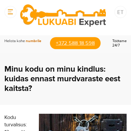
ET
Helista kohe
numbrile
Töötame
+372 588 18 598
24/7
Minu kodu on minu kindlus:
kuidas ennast murdvaraste eest
kaitsta?
Kodu
turvalisus: